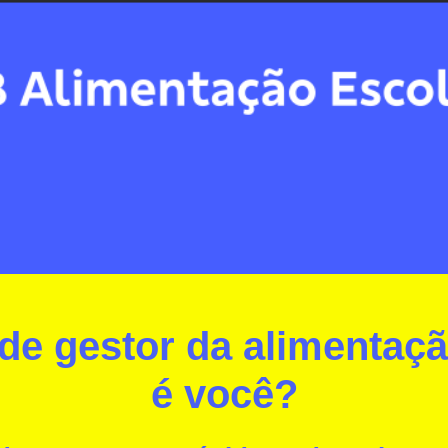
 de gestor da alimentaçã
é você?