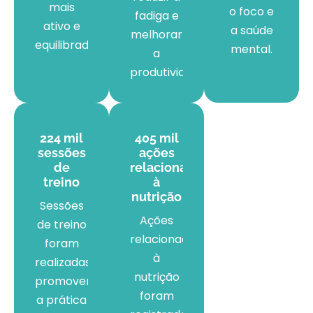
mais
o foco e
fadiga e
ativo e
a saúde
melhorar
equilibrado.
mental.
a
produtividade.
224 mil
405 mil
sessões
ações
de
relacionadas
treino
à
nutrição
Sessões
Ações
de treino
relacionadas
foram
à
realizadas,
nutrição
promovendo
foram
a prática