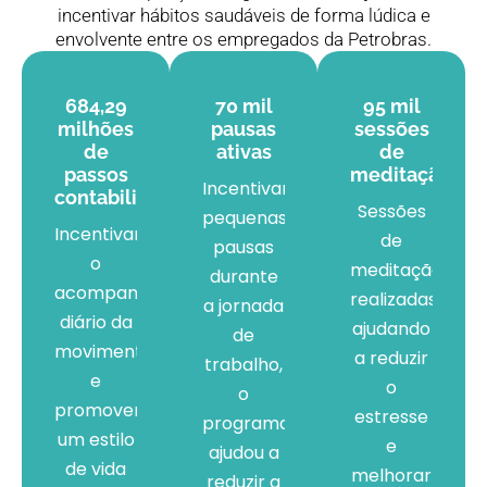
incentivar hábitos saudáveis de forma lúdica e
envolvente entre os empregados da Petrobras.
684,29
70 mil
95 mil
milhões
pausas
sessões
de
ativas
de
passos
meditação
Incentivando
contabilizados
Sessões
pequenas
Incentivando
de
pausas
o
meditação
durante
acompanhamento
realizadas
a jornada
diário da
ajudando
de
movimentação
a reduzir
trabalho,
e
o
o
promovendo
estresse
programa
um estilo
e
ajudou a
de vida
melhorar
reduzir a