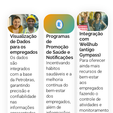
Integração
Visualização
Programas
com
de Dados
de
Wellhub
para os
Promoção
(antigo
empregados
de Saúde e
Gympass)
Notificações
Os dados
Para oferecer
Incentivando
são
ainda mais
hábitos
integrados
recursos de
saudáveis e a
com a base
bem-estar
melhoria
da Petrobras,
aos
contínua do
garantindo
empregados
bem-estar
precisão e
fazendo o
dos
confiabilidade
controle de
empregados,
nas
atividades e
além de
informações
monitoramento
informações
apresentadas