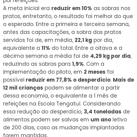
por
refeições.
A meta inicial era
reduzir em 10%
as sobras nos
pratos, entretanto, o resultado foi melhor do que
o esperado. Entre a primeira e terceira semana,
antes das capacitações, a sobra dos pratos
servidos foi de, em média,
22,1 kg
por dia,
equivalente a
11%
do total. Entre a oitava e a
décima semana a média foi de
4,29 kg por dia
,
reduzindo as sobras para
1,9%
. Com a
implementação do piloto, em
2 meses
foi
possível
reduzir em 77,8% o desperdício
.
Mais de
12 mil crianças
podem se alimentar a partir
dessa economia, o equivalente a 1 mês de
refeições na Escola Tengatuí. Considerando
essa redução do desperdício,
3,4 toneladas
de
alimentos podem ser salvas em
um ano
letivo
de 200 dias, caso as mudanças implantadas
forem mantidas.