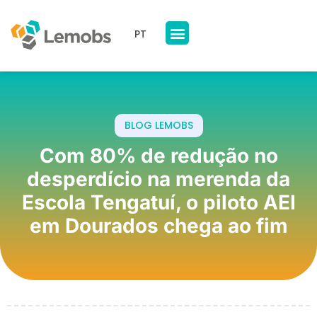
PT
Nossos Produtos
A Lemobs
BLOG LEMOBS
Com 80% de redução no
desperdício na merenda da
Escola Tengatuí, o piloto AEI
em Dourados chega ao fim