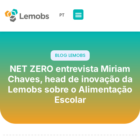
PT
Nossos Produtos
A Lemobs
BLOG LEMOBS
NET ZERO entrevista Miriam
Chaves, head de inovação da
Lemobs sobre o Alimentação
Escolar