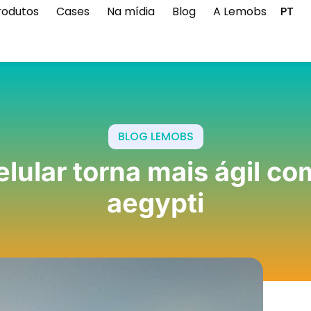
rodutos
Cases
Na mídia
Blog
A Lemobs
PT
BLOG LEMOBS
elular torna mais ágil c
aegypti