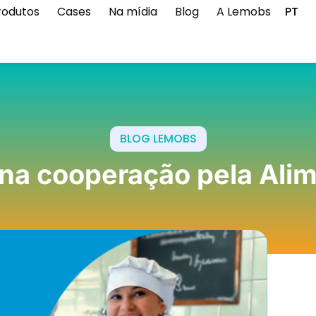
rodutos
Cases
Na mídia
Blog
A Lemobs
PT
BLOG LEMOBS
na cooperação pela Ali