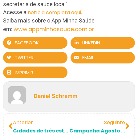
secretaria de saúde local”.
Acesse a
notícia completa aqui
.
Saiba mais sobre o App Minha Saúde
www.appminhasaude.com.br
em:
FACEBOOK
LINKEDIN
TWITTER
EMAIL
IMPRIMIR
Daniel Schramm
Anterior
Seguinte
Cidades de três estados usam aplicativo para monitorar covid-19
Campanha Agosto Lilás, para o fim da violência contra a mulher