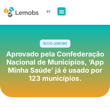
PT
Nossos Produtos
A Lemobs
BLOG LEMOBS
Aprovado pela Confederação
Nacional de Municípios, ‘App
Minha Saúde’ já é usado por
123 municípios.