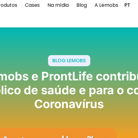
rodutos
Cases
Na mídia
Blog
A Lemobs
PT
BLOG LEMOBS
obs e ProntLife contrib
lico de saúde e para o 
Coronavírus