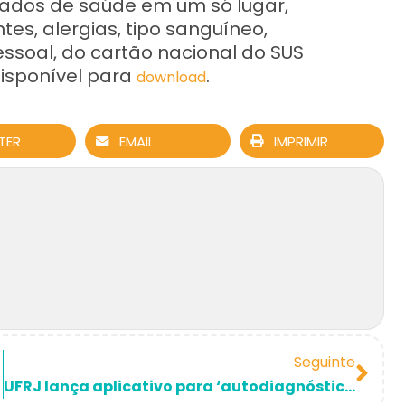
ados de saúde em um só lugar,
tes, alergias, tipo sanguíneo,
essoal, do cartão nacional do SUS
disponível para
.
download
TER
EMAIL
IMPRIMIR
Seguinte
UFRJ lança aplicativo para ‘autodiagnóstico’ de Covid-19