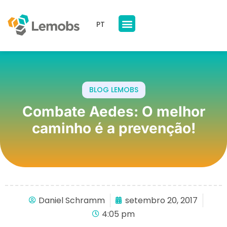
PT
Nossos Produtos
A Lemobs
BLOG LEMOBS
Combate Aedes: O melhor
caminho é a prevenção!
Daniel Schramm
setembro 20, 2017
4:05 pm