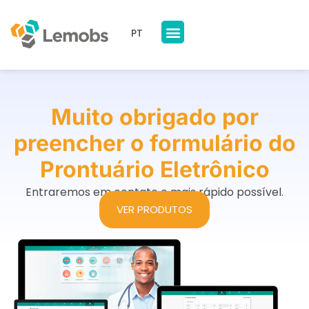
PT
Nossos Produtos
A Lemobs
Muito obrigado por
preencher o formulário do
Prontuário Eletrônico
Entraremos em contato o mais rápido possível.
VER PRODUTOS