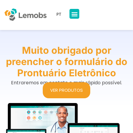
PT
Nossos Produtos
A Lemobs
Muito obrigado por
preencher o formulário do
Prontuário Eletrônico
Entraremos em contato o mais rápido possível.
VER PRODUTOS