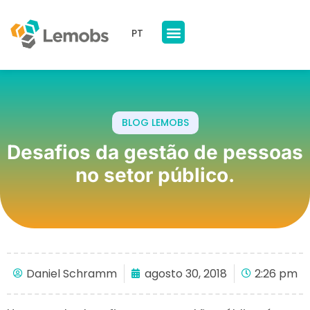
PT
Nossos Produtos
A Lemobs
BLOG LEMOBS
Desafios da gestão de pessoas
no setor público.
Daniel Schramm
agosto 30, 2018
2:26 pm