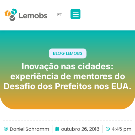
PT
Nossos Produtos
A Lemobs
BLOG LEMOBS
Inovação nas cidades:
experiência de mentores do
Desafio dos Prefeitos nos EUA.
Daniel Schramm
outubro 26, 2018
4:45 pm