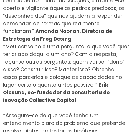
sentido de aprimorar as soluções, e manter-se
aberto e vigilante àquelas pedras preciosas, os
“desconhecidos” que nos ajudam a responder
demandas de formas que realmente
funcionam.”
Amanda Noonan, Diretora de
Estratégia da Frog Desing
“
Meu conselho é uma pergunta: o que você quer
ter criado daqui a um ano? Com a resposta,
faça-se outras perguntas: quem vai ser “dono”
disso? Construir isso? Manter isso? Obtenha
essas parcerias e coloque as capacidades no
lugar certo o quanto antes possível.”
Erik
Olesund, co-fundador da consultoria de
inovação Collective Capital
“
A
ssegure-se de que você tenha um
entendimento claro do problema que pretende
resolver. Antes de testar as hipóteses