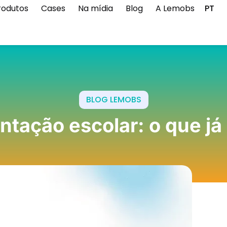
rodutos
Cases
Na mídia
Blog
A Lemobs
PT
BLOG LEMOBS
ntação escolar: o que já