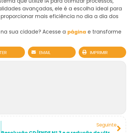
ema que utilize IA para otimizar processos,
alidades avançadas, ele é a escolha ideal para
roporcionar mais eficiência no dia a dia dos
 na sua cidade? Acesse a
e transforme
página
TER
EMAIL
IMPRIMIR
Seguinte
as para 2025
Resolução CD/FNDE Nº 3 e a redução de ultraprocessados na Alimentação Escolar