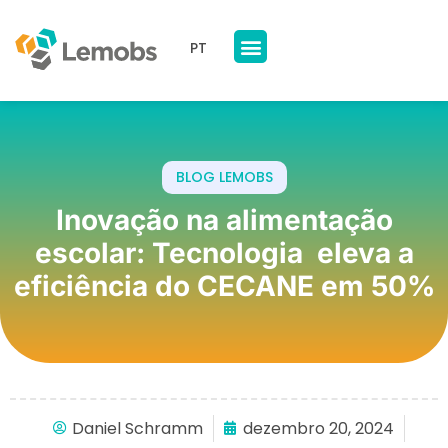
PT
Nossos Produtos
A Lemobs
BLOG LEMOBS
Inovação na alimentação
escolar: Tecnologia eleva a
eficiência do CECANE em 50%
Daniel Schramm
dezembro 20, 2024