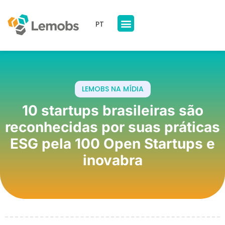
PT
Nossos Produtos
A Lemobs
LEMOBS NA MÍDIA
10 startups brasileiras são
reconhecidas por suas práticas
ESG pela 100 Open Startups e
inovabra