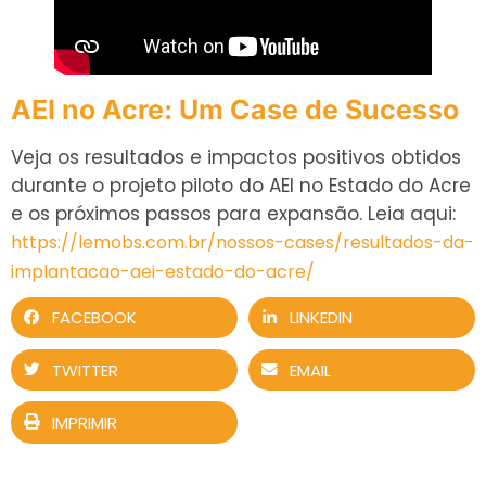
AEI no Acre: Um Case de Sucesso
Veja os resultados e impactos positivos obtidos
durante o projeto piloto do AEI no Estado do Acre
e os próximos passos para expansão. Leia aqui:
https://lemobs.com.br/nossos-cases/resultados-da-
implantacao-aei-estado-do-acre/
FACEBOOK
LINKEDIN
TWITTER
EMAIL
IMPRIMIR