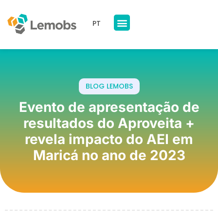
PT
Nossos Produtos
A Lemobs
BLOG LEMOBS
Evento de apresentação de
resultados do Aproveita +
revela impacto do AEI em
Maricá no ano de 2023