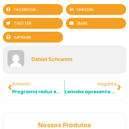
FACEBOOK
LINKEDIN
TWITTER
EMAIL
IMPRIMIR
Daniel Schramm
Anterior
Seguinte
Programa reduz em 47% o desperdício de alimentos em escolas de Vitória de Santo Antão
Lemobs apresenta soluções durante visita do secretário de Desenvolvimento Econômico do Rio de Janeiro ao Parque Tecnológico da UFRJ
Nossos Produtos