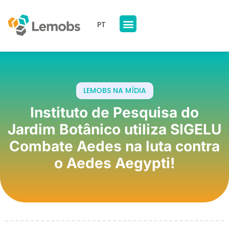
PT
Nossos Produtos
A Lemobs
LEMOBS NA MÍDIA
Instituto de Pesquisa do
Jardim Botânico utiliza SIGELU
Combate Aedes na luta contra
o Aedes Aegypti!