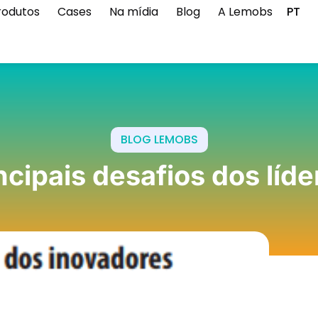
rodutos
Cases
Na mídia
Blog
A Lemobs
PT
BLOG LEMOBS
ncipais desafios dos líd