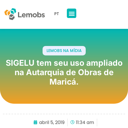
PT
Nossos Produtos
A Lemobs
LEMOBS NA MÍDIA
SIGELU tem seu uso ampliado
na Autarquia de Obras de
Maricá.
abril 5, 2019
11:34 am